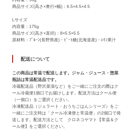
商品サイズ(高さ×奥行×幅)：6.5×4.5×4.5
Lサイズ
内容量：175g
商品サイズ(高さ×直径)：8×5.5×5.5
原材料：ﾌﾟﾙｰﾝ(長野県産)・ﾋﾞｰﾄ糖(北海道産)・ﾚﾓﾝ果汁
配送について
この商品は常温で配送します。ジャム・ジュース・惣菜
瓶詰は常温配送品です。
冷蔵配送品（野沢菜漬など）をご一緒にご注文の際はク
ール冷蔵便1個口でお届けします。配送方法はクール便
（一個口）をご選択ください。
冷凍配送品（ジェラート・おうちごはんシリーズ）をご
一緒にご注文時は「クール冷凍便と常温便」の2個口で発
送します。配送方法として クロネコヤマト【常温＆ク
ール便】をご選択ください。